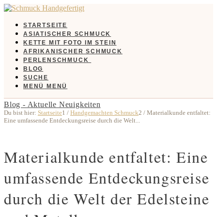
STARTSEITE
ASIATISCHER SCHMUCK
KETTE MIT FOTO IM STEIN
AFRIKANISCHER SCHMUCK
PERLENSCHMUCK
BLOG
SUCHE
MENÜ
MENÜ
Blog - Aktuelle Neuigkeiten
Du bist hier:
Startseite
1
/
Handgemachten Schmuck
2
/
Materialkunde entfaltet:
Eine umfassende Entdeckungsreise durch die Welt...
Materialkunde entfaltet: Eine
umfassende Entdeckungsreise
durch die Welt der Edelsteine