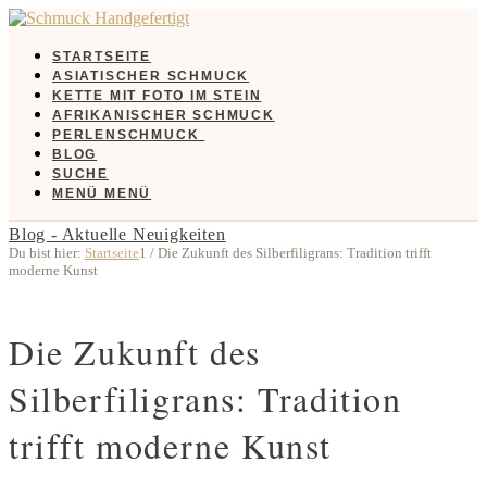
STARTSEITE
ASIATISCHER SCHMUCK
KETTE MIT FOTO IM STEIN
AFRIKANISCHER SCHMUCK
PERLENSCHMUCK
BLOG
SUCHE
MENÜ
MENÜ
Blog - Aktuelle Neuigkeiten
Du bist hier:
Startseite
1
/
Die Zukunft des Silberfiligrans: Tradition trifft
moderne Kunst
Die Zukunft des
Silberfiligrans: Tradition
trifft moderne Kunst