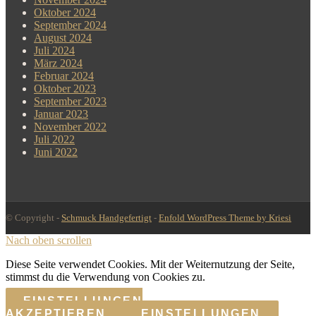
Oktober 2024
September 2024
August 2024
Juli 2024
März 2024
Februar 2024
Oktober 2023
September 2023
Januar 2023
November 2022
Juli 2022
Juni 2022
© Copyright -
Schmuck Handgefertigt
-
Enfold WordPress Theme by Kriesi
Nach oben scrollen
Diese Seite verwendet Cookies. Mit der Weiternutzung der Seite,
stimmst du die Verwendung von Cookies zu.
EINSTELLUNGEN
AKZEPTIEREN
EINSTELLUNGEN