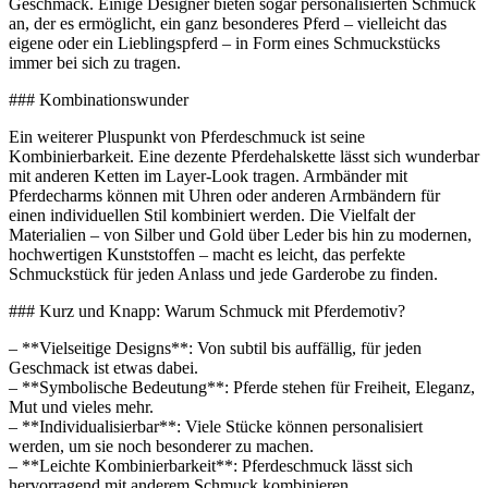
Geschmack. Einige Designer bieten sogar personalisierten Schmuck
an, der es ermöglicht, ein ganz besonderes Pferd – vielleicht das
eigene oder ein Lieblingspferd – in Form eines Schmuckstücks
immer bei sich zu tragen.
### Kombinationswunder
Ein weiterer Pluspunkt von Pferdeschmuck ist seine
Kombinierbarkeit. Eine dezente Pferdehalskette lässt sich wunderbar
mit anderen Ketten im Layer-Look tragen. Armbänder mit
Pferdecharms können mit Uhren oder anderen Armbändern für
einen individuellen Stil kombiniert werden. Die Vielfalt der
Materialien – von Silber und Gold über Leder bis hin zu modernen,
hochwertigen Kunststoffen – macht es leicht, das perfekte
Schmuckstück für jeden Anlass und jede Garderobe zu finden.
### Kurz und Knapp: Warum Schmuck mit Pferdemotiv?
– **Vielseitige Designs**: Von subtil bis auffällig, für jeden
Geschmack ist etwas dabei.
– **Symbolische Bedeutung**: Pferde stehen für Freiheit, Eleganz,
Mut und vieles mehr.
– **Individualisierbar**: Viele Stücke können personalisiert
werden, um sie noch besonderer zu machen.
– **Leichte Kombinierbarkeit**: Pferdeschmuck lässt sich
hervorragend mit anderem Schmuck kombinieren.