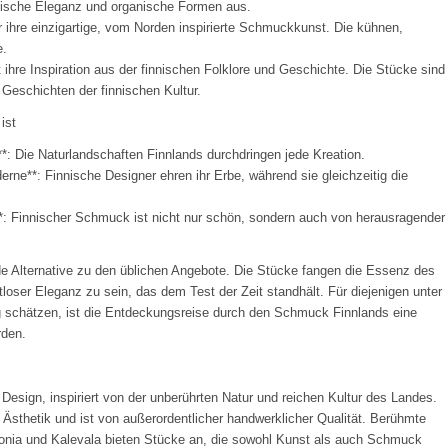
stische Eleganz und organische Formen aus.
r ihre einzigartige, vom Norden inspirierte Schmuckkunst. Die kühnen,
e.
 ihre Inspiration aus der finnischen Folklore und Geschichte. Die Stücke sind
Geschichten der finnischen Kultur.
ist
st**: Die Naturlandschaften Finnlands durchdringen jede Kreation.
erne**: Finnische Designer ehren ihr Erbe, während sie gleichzeitig die
**: Finnischer Schmuck ist nicht nur schön, sondern auch von herausragender
de Alternative zu den üblichen Angebote. Die Stücke fangen die Essenz des
loser Eleganz zu sein, das dem Test der Zeit standhält. Für diejenigen unter
 schätzen, ist die Entdeckungsreise durch den Schmuck Finnlands eine
rden.
 Design, inspiriert von der unberührten Natur und reichen Kultur des Landes.
r Ästhetik und ist von außerordentlicher handwerklicher Qualität. Berühmte
ponia und Kalevala bieten Stücke an, die sowohl Kunst als auch Schmuck