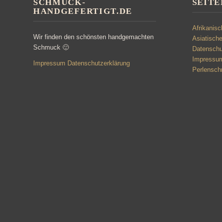
SCHMUCK-
SEITE
HANDGEFERTIGT.DE
Afrikanis
Wir finden den schönsten handgemachten
Asiatisch
Schmuck 🙂
Datenschu
Impressu
Impressum
Datenschutzerklärung
Perlensc