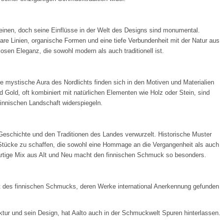
heinen, doch seine Einflüsse in der Welt des Designs sind monumental.
re Linien, organische Formen und eine tiefe Verbundenheit mit der Natur aus
osen Eleganz, die sowohl modern als auch traditionell ist.
e mystische Aura des Nordlichts finden sich in den Motiven und Materialien
 Gold, oft kombiniert mit natürlichen Elementen wie Holz oder Stein, sind
 finnischen Landschaft widerspiegeln.
r Geschichte und den Traditionen des Landes verwurzelt. Historische Muster
 Stücke zu schaffen, die sowohl eine Hommage an die Vergangenheit als auch
igartige Mix aus Alt und Neu macht den finnischen Schmuck so besonders.
elt des finnischen Schmucks, deren Werke international Anerkennung gefunden
tektur und sein Design, hat Aalto auch in der Schmuckwelt Spuren hinterlassen