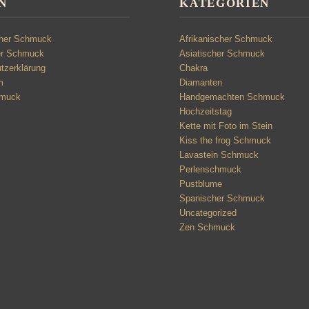
N
KATEGORIEN
cher Schmuck
Afrikanischer Schmuck
er Schmuck
Asiatischer Schmuck
tzerklärung
Chakra
m
Diamanten
hmuck
Handgemachten Schmuck
Hochzeitstag
Kette mit Foto im Stein
Kiss the frog Schmuck
Lavastein Schmuck
Perlenschmuck
Pustblume
Spanischer Schmuck
Uncategorized
Zen Schmuck