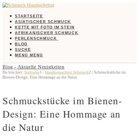
STARTSEITE
ASIATISCHER SCHMUCK
KETTE MIT FOTO IM STEIN
AFRIKANISCHER SCHMUCK
PERLENSCHMUCK
BLOG
SUCHE
MENÜ
MENÜ
Blog - Aktuelle Neuigkeiten
Du bist hier:
Startseite
1
/
Handgemachten Schmuck
2
/
Schmuckstücke im
Bienen-Design: Eine Hommage an die Natur
Schmuckstücke im Bienen-
Design: Eine Hommage an
die Natur