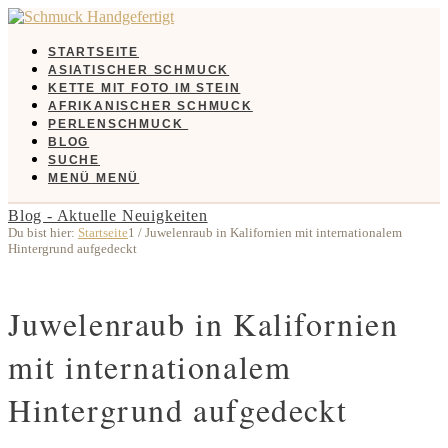
STARTSEITE
ASIATISCHER SCHMUCK
KETTE MIT FOTO IM STEIN
AFRIKANISCHER SCHMUCK
PERLENSCHMUCK
BLOG
SUCHE
MENÜ
MENÜ
Blog - Aktuelle Neuigkeiten
Du bist hier:
Startseite
1
/
Juwelenraub in Kalifornien mit internationalem
Hintergrund aufgedeckt
Juwelenraub in Kalifornien
mit internationalem
Hintergrund aufgedeckt