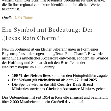
werden kann. Der Schritt ist besonders bedeutsam für eine Marke,
die für ihre regional verankerte Identität und christlichen Werte
bekannt ist.
Quelle:
USA Today
Ein Symbol mit Bedeutung: Der
„Texas Rain Charm“
Neu im Sortiment ist ein kleiner Silberanhänger in Form eines
Regentropfens – der sogenannte „Texas Rain Charm“. Er wurde
nicht nur als ästhetisches Accessoire entworfen, sondern als Symbol
der Hoffnung und Solidarität mit den Betroffenen der
Naturkatastrophe im Hill Country.
100 % des Nettoerlöses
kommen den Flutopferhilfen zugute.
Der Verkauf gilt
rückwirkend ab dem 27. Juni 2025
.
Die Spende wird an das
Hill Country Daily Bread
Ministries
sowie das
Christian Assistance Ministry
gehen.
Das Unternehmen ist seit 1954 in Kerrville ansässig und beschäftigt
über 2.000 Mitarbeitende – ein Großteil davon lokal.