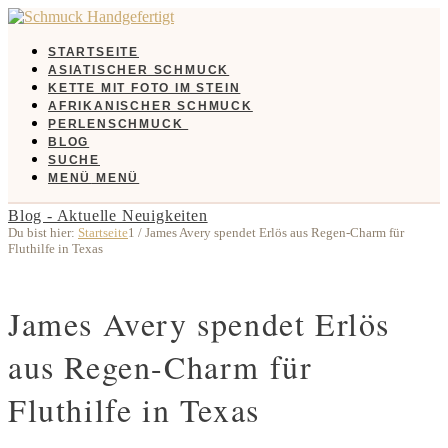
STARTSEITE
ASIATISCHER SCHMUCK
KETTE MIT FOTO IM STEIN
AFRIKANISCHER SCHMUCK
PERLENSCHMUCK
BLOG
SUCHE
MENÜ
MENÜ
Blog - Aktuelle Neuigkeiten
Du bist hier:
Startseite
1
/
James Avery spendet Erlös aus Regen-Charm für
Fluthilfe in Texas
James Avery spendet Erlös
aus Regen-Charm für
Fluthilfe in Texas