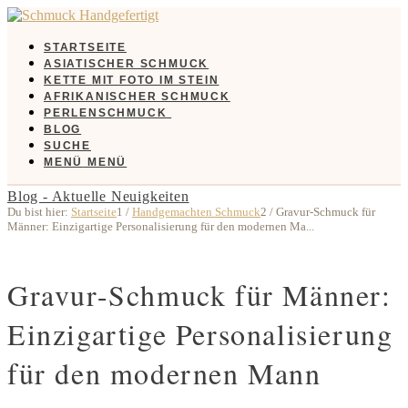
STARTSEITE
ASIATISCHER SCHMUCK
KETTE MIT FOTO IM STEIN
AFRIKANISCHER SCHMUCK
PERLENSCHMUCK
BLOG
SUCHE
MENÜ
MENÜ
Blog - Aktuelle Neuigkeiten
Du bist hier:
Startseite
1
/
Handgemachten Schmuck
2
/
Gravur-Schmuck für
Männer: Einzigartige Personalisierung für den modernen Ma...
Gravur-Schmuck für Männer:
Einzigartige Personalisierung
für den modernen Mann