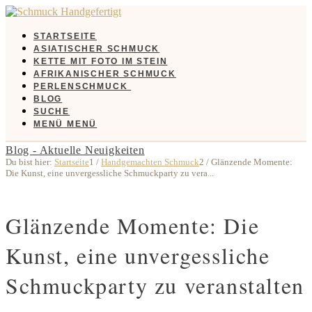
STARTSEITE
ASIATISCHER SCHMUCK
KETTE MIT FOTO IM STEIN
AFRIKANISCHER SCHMUCK
PERLENSCHMUCK
BLOG
SUCHE
MENÜ
MENÜ
Blog - Aktuelle Neuigkeiten
Du bist hier:
Startseite
1
/
Handgemachten Schmuck
2
/
Glänzende Momente:
Die Kunst, eine unvergessliche Schmuckparty zu vera...
Glänzende Momente: Die
Kunst, eine unvergessliche
Schmuckparty zu veranstalten