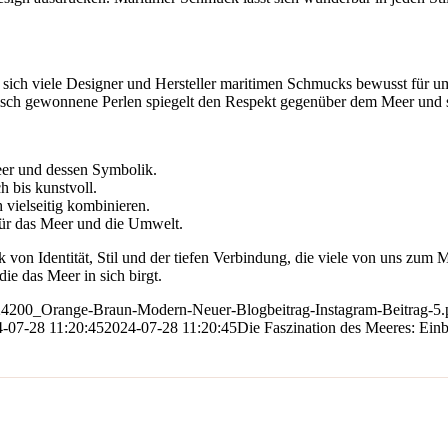
den sich viele Designer und Hersteller maritimen Schmucks bewusst für
ogisch gewonnene Perlen spiegelt den Respekt gegenüber dem Meer und
eer und dessen Symbolik.
h bis kunstvoll.
 vielseitig kombinieren.
 für das Meer und die Umwelt.
k von Identität, Stil und der tiefen Verbindung, die viele von uns zum 
ie das Meer in sich birgt.
9324200_Orange-Braun-Modern-Neuer-Blogbeitrag-Instagram-Beitrag-5
-07-28 11:20:45
2024-07-28 11:20:45
Die Faszination des Meeres: Einb