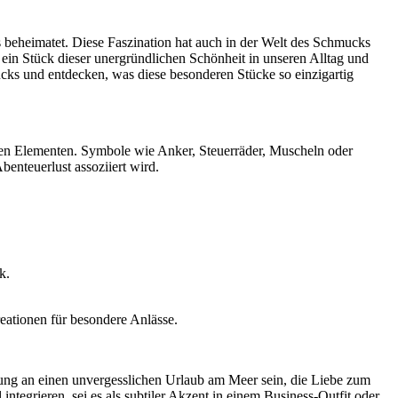
s beheimatet. Diese Faszination hat auch in der Welt des Schmucks
ein Stück dieser unergründlichen Schönheit in unseren Alltag und
ucks und entdecken, was diese besonderen Stücke so einzigartig
ren Elementen. Symbole wie Anker, Steuerräder, Muscheln oder
enteuerlust assoziiert wird.
k.
eationen für besondere Anlässe.
rung an einen unvergesslichen Urlaub am Meer sein, die Liebe zum
ntegrieren, sei es als subtiler Akzent in einem Business-Outfit oder