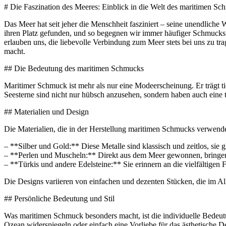
# Die Faszination des Meeres: Einblick in die Welt des maritimen S
Das Meer hat seit jeher die Menschheit fasziniert – seine unendliche
ihren Platz gefunden, und so begegnen wir immer häufiger Schmuckst
erlauben uns, die liebevolle Verbindung zum Meer stets bei uns zu tr
macht.
## Die Bedeutung des maritimen Schmucks
Maritimer Schmuck ist mehr als nur eine Modeerscheinung. Er trägt 
Seesterne sind nicht nur hübsch anzusehen, sondern haben auch eine t
## Materialien und Design
Die Materialien, die in der Herstellung maritimen Schmucks verwend
– **Silber und Gold:** Diese Metalle sind klassisch und zeitlos, sie
– **Perlen und Muscheln:** Direkt aus dem Meer gewonnen, bringen s
– **Türkis und andere Edelsteine:** Sie erinnern an die vielfältige
Die Designs variieren von einfachen und dezenten Stücken, die im Al
## Persönliche Bedeutung und Stil
Was maritimen Schmuck besonders macht, ist die individuelle Bedeutu
Ozean widerspiegeln oder einfach eine Vorliebe für das ästhetische De