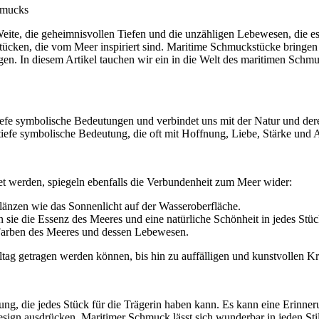
chmucks
 Weite, die geheimnisvollen Tiefen und die unzähligen Lebewesen, die e
ücken, die vom Meer inspiriert sind. Maritime Schmuckstücke bringen 
agen. In diesem Artikel tauchen wir ein in die Welt des maritimen Schm
tiefe symbolische Bedeutungen und verbindet uns mit der Natur und de
iefe symbolische Bedeutung, die oft mit Hoffnung, Liebe, Stärke und Ab
et werden, spiegeln ebenfalls die Verbundenheit zum Meer wider:
 glänzen wie das Sonnenlicht auf der Wasseroberfläche.
ie die Essenz des Meeres und eine natürliche Schönheit in jedes Stüc
n Farben des Meeres und dessen Lebewesen.
ltag getragen werden können, bis hin zu auffälligen und kunstvollen Kr
ng, die jedes Stück für die Trägerin haben kann. Es kann eine Erinne
sign ausdrücken. Maritimer Schmuck lässt sich wunderbar in jeden Stil i